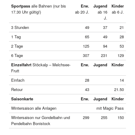
Sportpass
alle Bahnen (nur bis
Erw.
Jugend
Kinder
17.30 Uhr gültig!)
ab 20 J.
ab 16
ab 6 J.
J.
3 Stunden
49
37
21
1 Tag
65
49
28
2 Tage
125
94
53
6 Tage
307
231
129
Einzelfahrt
Stöckalp – Melchsee-
Erw.
Jugend
Kinder
Frutt
Einfach
28
14
Retour
43
21.50
Saisonkarte
Erw.
Jugend
Kinder
Wintersaison alle Anlagen
mit Magic Pass
Wintersaison nur Gondelbahn und
299
255
150
Pendelbahn Bonistock